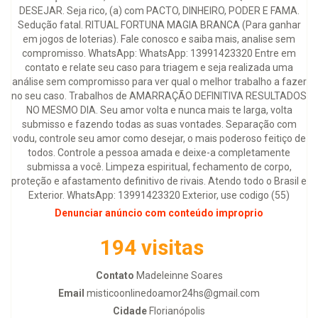
DESEJAR. Seja rico, (a) com PACTO, DINHEIRO, PODER E FAMA.
Sedução fatal. RITUAL FORTUNA MAGIA BRANCA (Para ganhar
em jogos de loterias). Fale conosco e saiba mais, analise sem
compromisso. WhatsApp: WhatsApp: 13991423320 Entre em
contato e relate seu caso para triagem e seja realizada uma
análise sem compromisso para ver qual o melhor trabalho a fazer
no seu caso. Trabalhos de AMARRAÇÃO DEFINITIVA RESULTADOS
NO MESMO DIA. Seu amor volta e nunca mais te larga, volta
submisso e fazendo todas as suas vontades. Separação com
vodu, controle seu amor como desejar, o mais poderoso feitiço de
todos. Controle a pessoa amada e deixe-a completamente
submissa a você. Limpeza espiritual, fechamento de corpo,
proteção e afastamento definitivo de rivais. Atendo todo o Brasil e
Exterior. WhatsApp: 13991423320 Exterior, use codigo (55)
Denunciar anúncio com conteúdo improprio
194 visitas
Contato
Madeleinne Soares
Email
misticoonlinedoamor24hs@gmail.com
Cidade
Florianópolis