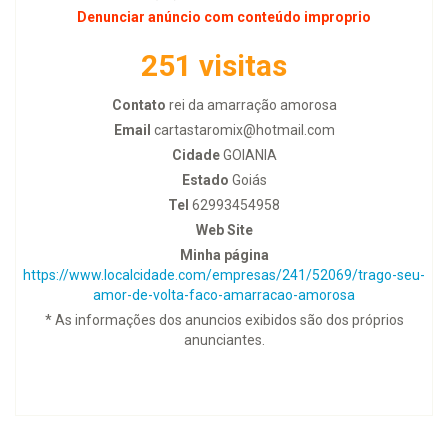
Denunciar anúncio com conteúdo improprio
251 visitas
Contato
rei da amarração amorosa
Email
cartastaromix@hotmail.com
Cidade
GOIANIA
Estado
Goiás
Tel
62993454958
Web Site
Minha página
https://www.localcidade.com/empresas/241/52069/trago-seu-
amor-de-volta-faco-amarracao-amorosa
* As informações dos anuncios exibidos são dos próprios
anunciantes.