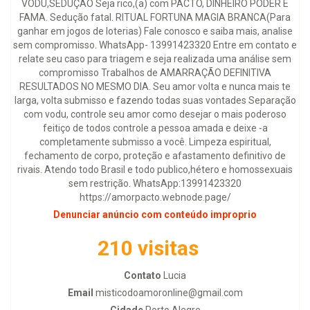
VODU,SEDUÇÃO Seja rico,(a) com PACTO, DINHEIRO PODER E
FAMA. Sedução fatal. RITUAL FORTUNA MAGIA BRANCA(Para
ganhar em jogos de loterias) Fale conosco e saiba mais, analise
sem compromisso. WhatsApp- 13991423320 Entre em contato e
relate seu caso para triagem e seja realizada uma análise sem
compromisso Trabalhos de AMARRAÇÃO DEFINITIVA
RESULTADOS NO MESMO DIA. Seu amor volta e nunca mais te
larga, volta submisso e fazendo todas suas vontades Separação
com vodu, controle seu amor como desejar o mais poderoso
feitiço de todos controle a pessoa amada e deixe -a
completamente submisso a você. Limpeza espiritual,
fechamento de corpo, proteção e afastamento definitivo de
rivais. Atendo todo Brasil e todo publico,hétero e homossexuais
sem restrição. WhatsApp:13991423320
https://amorpacto.webnode.page/
Denunciar anúncio com conteúdo improprio
210 visitas
Contato
Lucia
Email
misticodoamoronline@gmail.com
Cidade
Porto Alegre