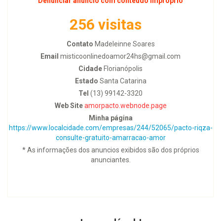
Denunciar anúncio com conteúdo improprio
256 visitas
Contato
Madeleinne Soares
Email
misticoonlinedoamor24hs@gmail.com
Cidade
Florianópolis
Estado
Santa Catarina
Tel
(13) 99142-3320
Web Site
amorpacto.webnode.page
Minha página
https://www.localcidade.com/empresas/244/52065/pacto-riqza-
consulte-gratuito-amarracao-amor
* As informações dos anuncios exibidos são dos próprios
anunciantes.