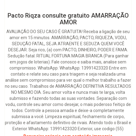
Pacto Riqza consulte gratuito AMARRAÇÃO
AMOR
AVALIAÇÃO DO SEU CASO É GRATUITA! Receba a ligação de seu
amor em 15 minutos. AMARRAÇÃO, PACTO, RIQUEZA, VODU,
SEDUÇÃO FATAL, SEJA ATRAENTE E SEDUZA QUEM VOCÊ
DESEJAR. Seja rico, (a) com PACTO, DINHEIRO, PODER E FAMA.
Sedução fatal. RITUAL FORTUNA MAGIA BRANCA (Para ganhar
em jogos de loterias). Fale conosco e saiba mais, analise sem
compromisso. WhatsApp: WhatsApp: 13991423320 Entre em
contato e relate seu caso para triagem e seja realizada uma
análise sem compromisso para ver qual o melhor trabalho a fazer
no seu caso. Trabalhos de AMARRAÇÃO DEFINITIVA RESULTADOS
NO MESMO DIA. Seu amor volta e nunca mais te larga, volta
submisso e fazendo todas as suas vontades. Separação com
vodu, controle seu amor como desejar, o mais poderoso feitiço de
todos. Controle a pessoa amada e deixe-a completamente
submissa a você. Limpeza espiritual, fechamento de corpo,
proteção e afastamento definitivo de rivais. Atendo todo o Brasil e
Exterior WhatsApp: 13991423320 Exterior, use codigo (55)