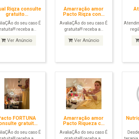
ual Riqza consulte
Amarração amor
At
gratuito...
Pacto Riqza con...
liaÇÃo do seu caso É
AvaliaÇÃo do seu caso É
Atendim
ratuita!!! receba a...
gratuita!!! receba a...
regi
Ver Anúncio
Ver Anúncio
Pacto FORTUNA
Amarração amor
Nutri
onsulte gratuit...
Pacto Riqueza c...
liaÇÃo do seu caso É
AvaliaÇÃo do seu caso É
Desde
ratuita!!! receba a...
gratuita!!! receba a...
terapia 