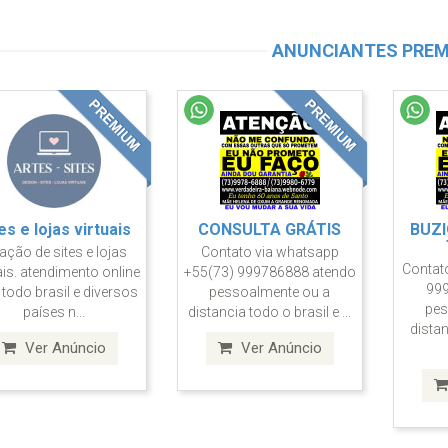
ANUNCIANTES PRE
ONSULTA GRÁTIS
CONSULTA GRÁTIS
CENT
ato via whatsapp (73)
Contato via whatsapp (73)
Contat
999786888 atendo
999786888 atendo
99
pessoalmente ou a
pessoalmente ou a
pes
tancia todo o brasil e
distancia todo o brasil e
distan
ext...
ext...
Ver Anúncio
Ver Anúncio