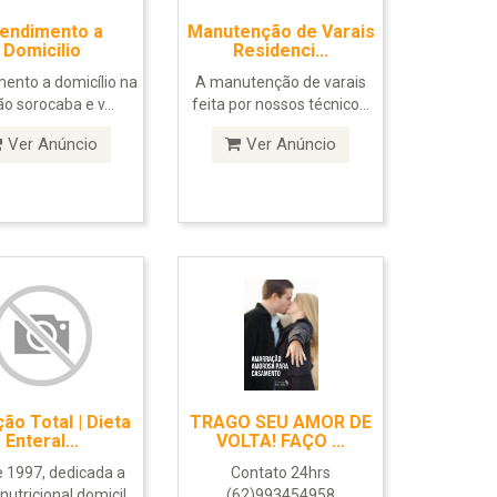
endimento a
Manutenção de Varais
Domicilio
Residenci...
ento a domicílio na
A manutenção de varais
ão sorocaba e v...
feita por nossos técnico...
Ver Anúncio
Ver Anúncio
ção Total | Dieta
TRAGO SEU AMOR DE
Enteral...
VOLTA! FAÇO ...
 1997, dedicada a
Contato 24hrs
nutricional domicil...
(62)993454958