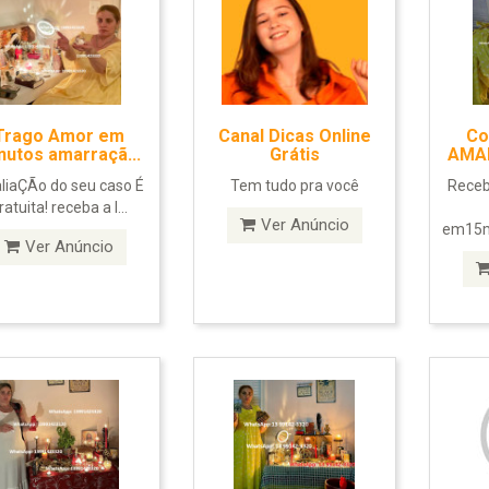
Trago Amor em
Canal Dicas Online
Co
nutos amarraçã...
Grátis
AMAR
liaÇÃo do seu caso É
Tem tudo pra você
Receb
ratuita! receba a l...
Ver Anúncio
em15m
Ver Anúncio