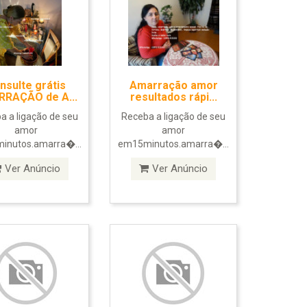
nsulte grátis
Amarração amor
RAÇÃO de A...
resultados rápi...
a a ligação de seu
Receba a ligação de seu
amor
amor
inutos.amarra�...
em15minutos.amarra�...
Ver Anúncio
Ver Anúncio