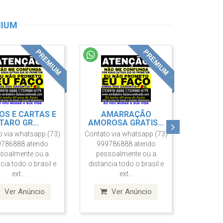
MIUM
RO ESPIRITA NA
CONSULTA BUZIOS
BAHIA ...
GRATIS
o via whatsapp (73)
Contato via whatsapp (73)
9786888 atendo
999786888 atendo
soalmente ou a
pessoalmente ou a
cia todo o brasil e
distancia todo o brasil e
ext...
ext...
Ver Anúncio
Ver Anúncio