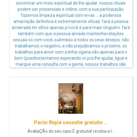
AMARRAÇÃO AMOROSA+AFASTAMENTO ...
Whatsapp (62)99345-4958 .nós trabalhamos só com ...
Ver Anúncio
Pacto Riqza consulte gratuito ...
AvaliaÇÃo do seu caso É gratuita! receba a l...