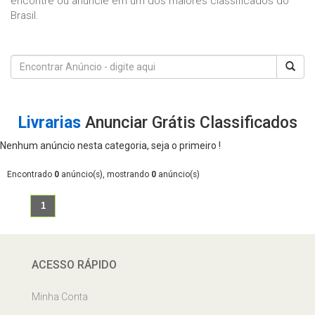
encontre ou anuncie em um dos maiores classificados do
Brasil.
Livrarias
Anunciar Grátis Classificados
Nenhum anúncio nesta categoria, seja o primeiro !
Encontrado
0
anúncio(s), mostrando
0
anúncio(s)
1
ACESSO RÁPIDO
Minha Conta