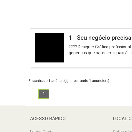
1 - Seu negócio precis
???? Designer Gráfico profissiona
genéricas que parecem iguais às d
Encontrado
1
anúncio(s), mostrando
1
anúncio(s)
1
ACESSO RÁPIDO
LOCAL C
Minha Conta
Sobre nó