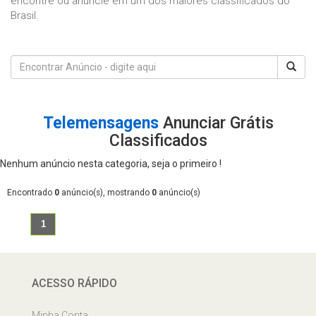
encontre ou anuncie em um dos maiores classificados do
Brasil.
Telemensagens
Anunciar Grátis
Classificados
Nenhum anúncio nesta categoria, seja o primeiro !
Encontrado
0
anúncio(s), mostrando
0
anúncio(s)
1
ACESSO RÁPIDO
Minha Conta